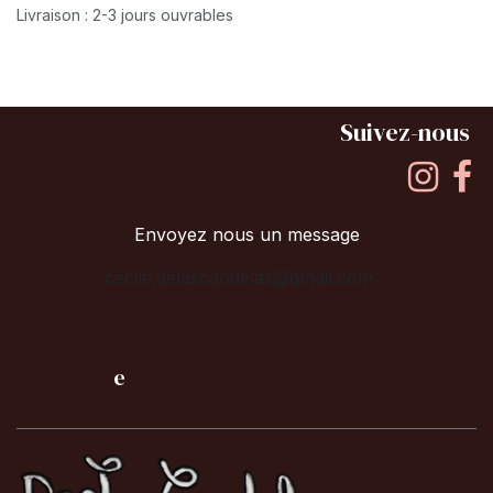
Livraison : 2-3 jours ouvrables
Suivez-nous
Envoyez nous un message
cecile.delascandelas@gmail.com
E-Shop
B
iographi
e