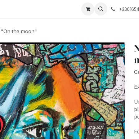
Biographie
+3361654
e "On the moon"
N
C
Ex
Un
pl
po
Fo