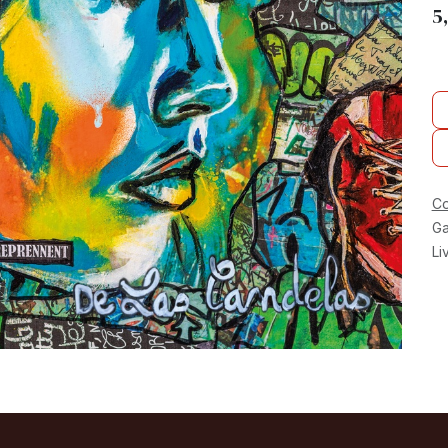
5
Co
Ga
Li