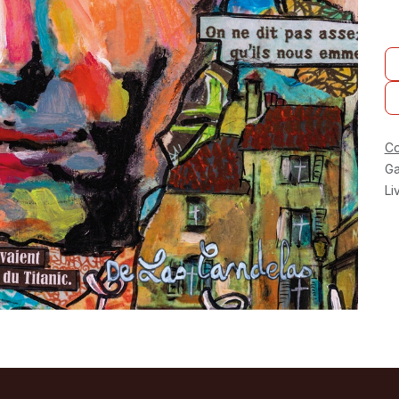
Co
Ga
Li