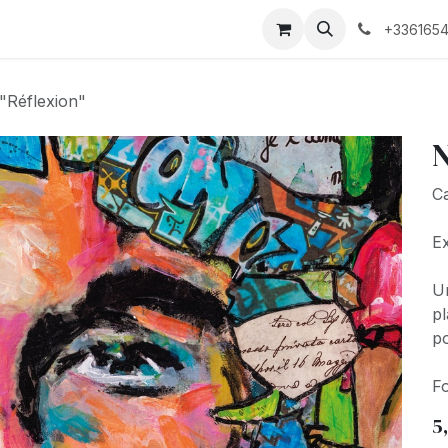
Biographie
+3361654
 "Réflexion"
N
Ca
Ex
Un
pl
po
Fo
5