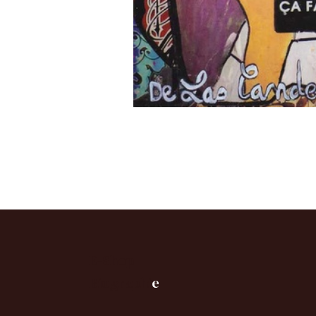
E-Shop
B
iographi
e