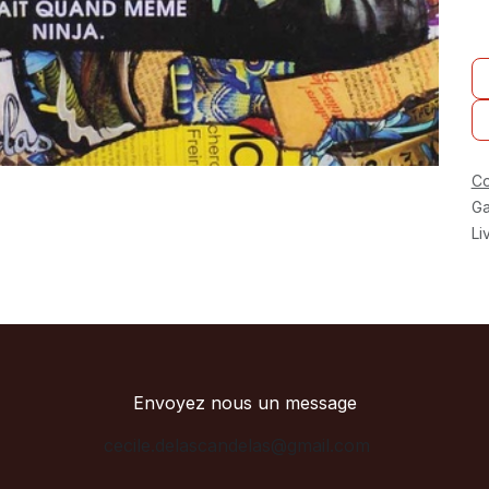
Co
Ga
Li
Envoyez nous un message
cecile.delascandelas@gmail.com