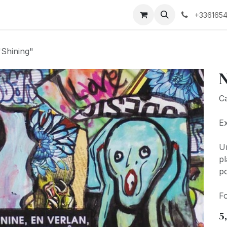
Biographie
+3361654
"Shining"
N
Ca
Ex
Un
pl
po
Fo
5