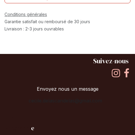
Conditions générales
Garantie satisfait ou remboursé de 30 jours
Livraison : 2-3 jours ouvrables
Suivez-nous
Envoyez nous un message
cecile.delascandelas@gmail.com
E-Shop
B
iographi
e