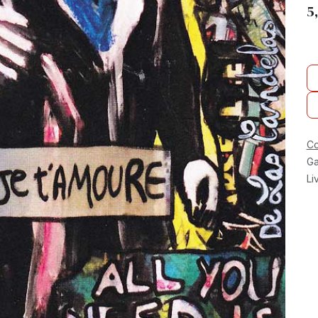
5
Co
Ga
Li