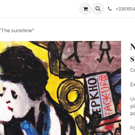
Biographie
+3361654
"The sunshine"
N
s
Ca
Ex
Un
pl
po
Fo