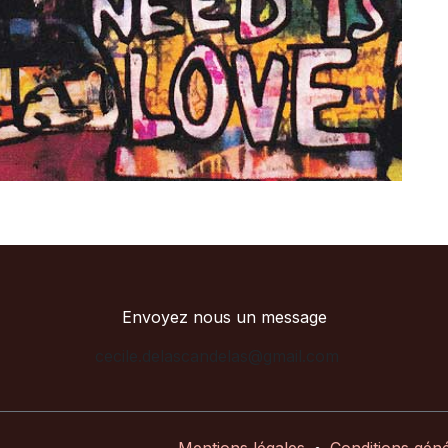
Envoyez nous un message
cecile.delascandelas@gmail.com
Mentions légales
•
Conditions géné