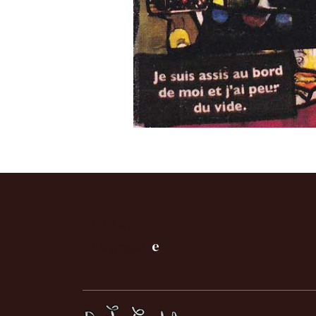
E-Shop
B
iographi
e