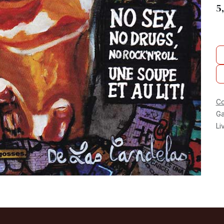
5
Co
Ga
Li