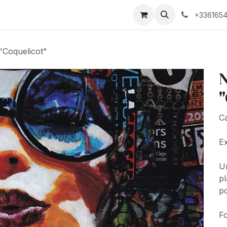
Biographie
+3361654
"Coquelicot"
N
"
Ca
Ex
Un
pl
po
Fo