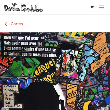
Se rendre au contenu
Cartes