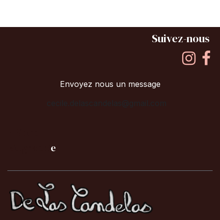
Suivez-nous
Envoyez nous un message
cecile.delascandelas@gmail.com
E-Shop
B
iographi
e