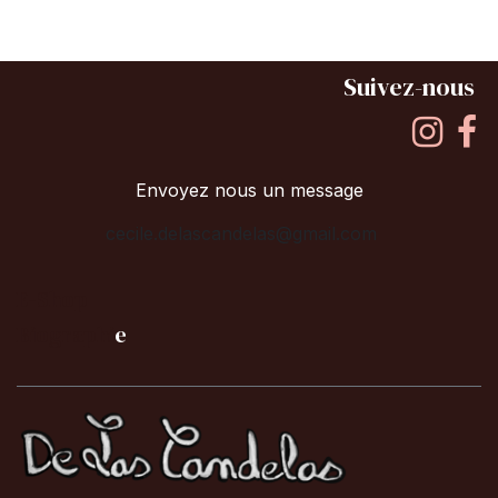
Suivez-nous
Envoyez nous un message
cecile.delascandelas@gmail.com
E-Shop
B
iographi
e