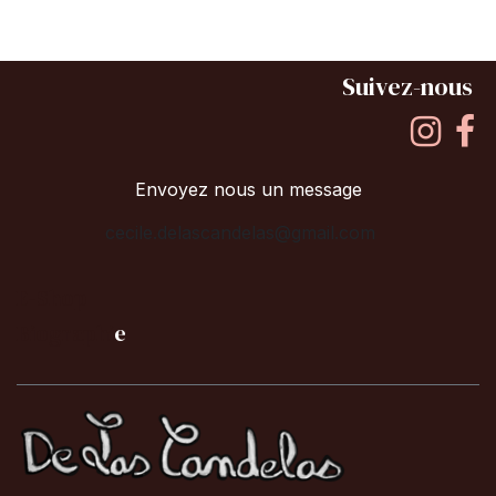
Suivez-nous
Envoyez nous un message
cecile.delascandelas@gmail.com
E-Shop
B
iographi
e