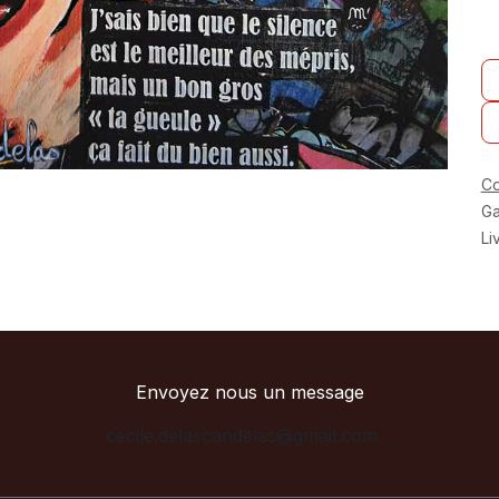
Co
Ga
Li
Envoyez nous un message
cecile.delascandelas@gmail.com