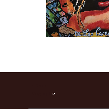
E-Shop
B
iographi
e