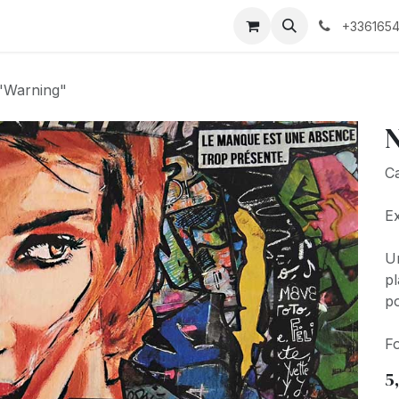
Biographie
+3361654
 "Warning"
N
Ca
Ex
Un
pl
po
Fo
5