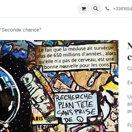
Biographie
+3361654
 "Seconde chance"
N
c
C
Ex
Un
pl
po
Fo