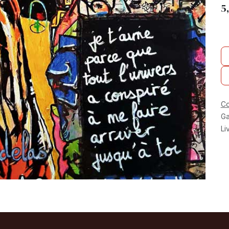
5
Co
Ga
Li