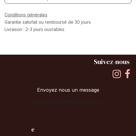
Conditions générales
Garantie satisfait ou remboursé de 30 jours
Livraison : 2-3 jours ouvrables
Suivez-nous
Envoyez nous un message
cecile.delascandelas@gmail.com
E-Shop
B
iographi
e