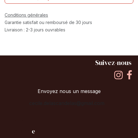
Conditions générales
Garantie satisfait ou remboursé de 30 jours
Livraison : 2-3 jours ouvrables
Suivez-nous
Envoyez nous un message
cecile.delascandelas@gmail.com
E-Shop
B
iographi
e