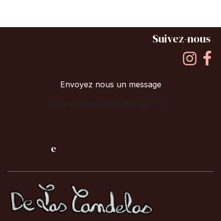
Suivez-nous
Envoyez nous un message
cecile.delascandelas@gmail.com
E-Shop
B
iographi
e