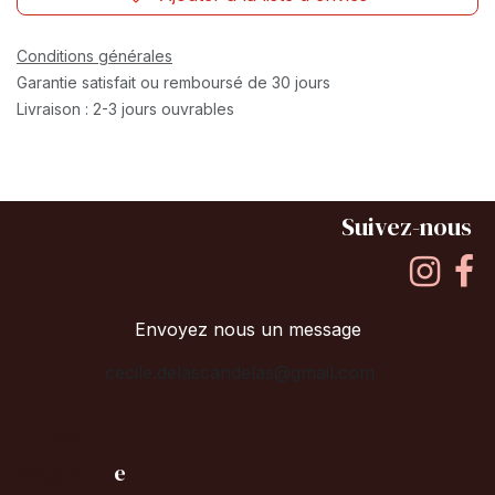
Conditions générales
Garantie satisfait ou remboursé de 30 jours
Livraison : 2-3 jours ouvrables
Suivez-nous
Envoyez nous un message
cecile.delascandelas@gmail.com
E-Shop
B
iographi
e