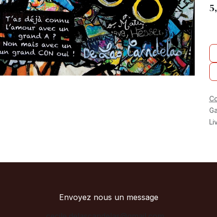
5
Co
Ga
Li
Envoyez nous un message
cecile.delascandelas@gmail.com