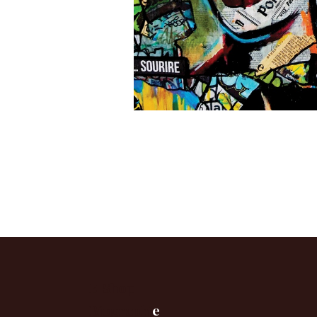
E-Shop
B
iographi
e