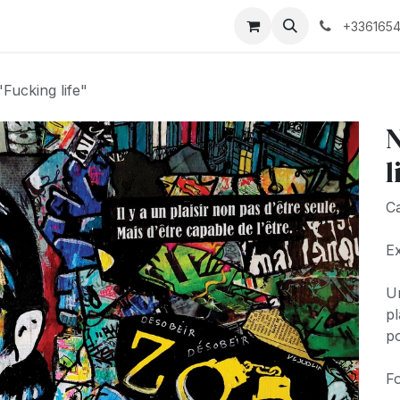
Biographie
+3361654
Fucking life"
N
l
Ca
Ex
Un
pl
po
Fo