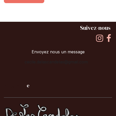
Suivez-nous
Envoyez nous un message
cecile.delascandelas@gmail.com
E-Shop
B
iographi
e